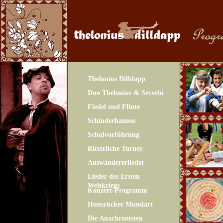
Thelonius Dilldapp
Duo Thelonius & Severin
Fiedel und Flinte
Schinderhannes
Schulvorführung
Ritterliche Turney
Auswandererlieder
Lieder des Ersten
Weltkriegs
Konzert-Programm
Hunsrücker Mundart
Die Anachronisten