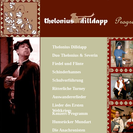
Thelonius Dilldapp
Duo Thelonius & Severin
Fiedel und Flinte
Schinderhannes
Schulvorführung
Ritterliche Turney
Auswandererlieder
Lieder des Ersten
Weltkriegs
Konzert-Programm
Hunsrücker Mundart
Die Anachronisten