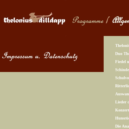
Theloni
Duo The
Fiedel 
Schinde
Schulv
Ritterl
Auswand
Lieder 
Konzer
Hunsrü
Die Ana