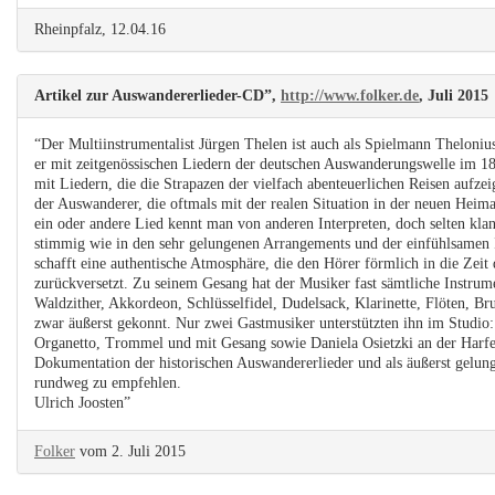
Rheinpfalz, 12.04.16
Artikel zur Auswandererlieder-CD”,
http://www.folker.de
, Juli 2015
“Der Multiinstrumentalist Jürgen Thelen ist auch als Spielmann Thelonius
er mit zeitgenössischen Liedern der deutschen Auswanderungswelle im 18
mit Liedern, die die Strapazen der vielfach abenteuerlichen Reisen aufz
der Auswanderer, die oftmals mit der realen Situation in der neuen Heimat
ein oder andere Lied kennt man von anderen Interpreten, doch selten kla
stimmig wie in den sehr gelungenen Arrangements und der einfühlsamen I
schafft eine authentische Atmosphäre, die den Hörer förmlich in die Zeit
zurückversetzt. Zu seinem Gesang hat der Musiker fast sämtliche Instrumen
Waldzither, Akkordeon, Schlüsselfidel, Dudelsack, Klarinette, Flöten, B
zwar äußerst gekonnt. Nur zwei Gastmusiker unterstützten ihn im Studio:
Organetto, Trommel und mit Gesang sowie Daniela Osietzki an der Harfe
Dokumentation der historischen Auswandererlieder und als äußerst gelu
rundweg zu empfehlen.
Ulrich Joosten”
Folker
vom 2. Juli 2015