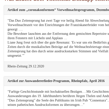
Artikel zum „coronakonformen“ Vorweihnachtsprogramm, Dezembe
“Das Duo Zeitensprung hat zwei Tage vor heilig Abend für Abwechselun
Vorweihnachtszeit vor den Einrichtungen der Franziskanerbrüder vom he
gesorgt ….
Die Bewohner lauschten aus der Entfernung dem gemischten Repertoire 
ihren Fenstern mit Lächeln und Applaus …
Liane Jung freut sich über die gute Resonanz: 'Es war uns ein Bedürfnis 
Zeiten durch die musikalischen Beiträge auf die Weihnachtsfeiertage ei
Zeitensprung hat dies durch seine ausdrucksstarken Stimmen und Vielfalt
umgesetzt.'”
Rhein-Zeitung 29.12.2020
Artikel zur Auswandererlieder-Programm, Rheinpfalz, April 2016
“Farbige Geschichtsstunde mit hochaktuellen Bezügen….Mit Geschichten
Auswanderungen des 19. Jahrhhunderts berühren Jürgen Thelen und Andr
“Duo Zeitensprung” die Seele des Publikums im Irish Pub “Connemara”..
seinen pathetischen Ausdrucksformen zu überzeugen…”