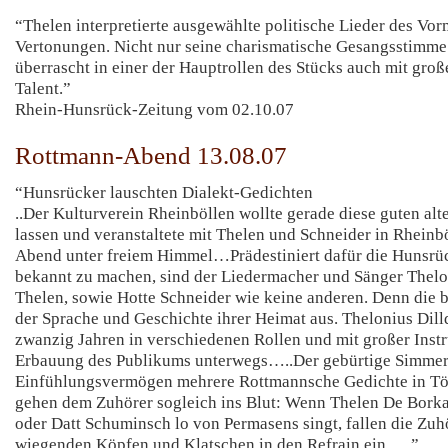
“Thelen interpretierte ausgewählte politische Lieder des Vor
Vertonungen. Nicht nur seine charismatische Gesangsstimme
überrascht in einer der Hauptrollen des Stücks auch mit gro
Talent.”
Rhein-Hunsrück-Zeitung vom 02.10.07
Rottmann-Abend 13.08.07
“Hunsrücker lauschten Dialekt-Gedichten
..Der Kulturverein Rheinböllen wollte gerade diese guten alt
lassen und veranstaltete mit Thelen und Schneider in Rheinb
Abend unter freiem Himmel…Prädestiniert dafür die Hunsrüc
bekannt zu machen, sind der Liedermacher und Sänger Thelon
Thelen, sowie Hotte Schneider wie keine anderen. Denn die b
der Sprache und Geschichte ihrer Heimat aus. Thelonius Dilld
zwanzig Jahren in verschiedenen Rollen und mit großer Instr
Erbauung des Publikums unterwegs…..Der gebürtige Simmern
Einfühlungsvermögen mehrere Rottmannsche Gedichte in Tön
gehen dem Zuhörer sogleich ins Blut: Wenn Thelen De Borka
oder Datt Schuminsch lo von Permasens singt, fallen die Zu
wiegenden Köpfen und Klatschen in den Refrain ein…..”