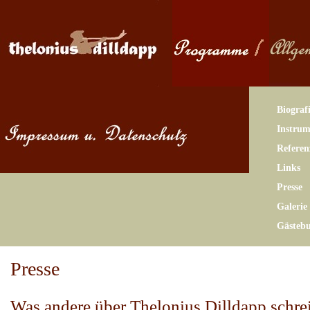
Biograf
Instrum
Referen
Links
Presse
Galerie
Gästeb
Presse
Was andere über Thelonius Dilldapp schre