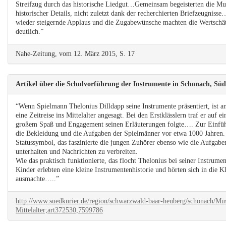
Streifzug durch das historische Liedgut…Gemeinsam begeisterten die Mus
historischer Details, nicht zuletzt dank der recherchierten Briefzeugnis
wieder steigernde Applaus und die Zugabewünsche machten die Wertschä
deutlich.”
Nahe-Zeitung, vom 12. März 2015, S. 17
Artikel über die Schulvorführung der Instrumente in Schonach, Sü
“Wenn Spielmann Thelonius Dilldapp seine Instrumente präsentiert, ist
eine Zeitreise ins Mittelalter angesagt. Bei den Erstklässlern traf er auf 
großem Spaß und Engagement seinen Erläuterungen folgte…. Zur Einfüh
die Bekleidung und die Aufgaben der Spielmänner vor etwa 1000 Jahren.
Statussymbol, das faszinierte die jungen Zuhörer ebenso wie die Aufgabe
unterhalten und Nachrichten zu verbreiten.
Wie das praktisch funktionierte, das flocht Thelonius bei seiner Instrume
Kinder erlebten eine kleine Instrumentenhistorie und hörten sich in die Kl
ausmachte…..”
http://www.suedkurier.de/region/schwarzwald-baar-heuberg/schonach/Musi
Mittelalter;art372530,7599786