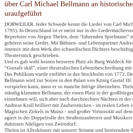
über Carl Michael Bellmann an historischer
uraufgeführt
DORWEILER. Jeder Schwede kennt die Lieder von Carl Mich
1795). In Deutschland ist er meist nur in der Liedermachers
Repertoire von Jürgen Thelen, dem “fahrenden Spielmann” 
gehören seine Lieder. Mit Bühnen- und Lebenspartner Andrea
intensiv mit dem Werk des schwedischen Dichters beschäftig
Theaterstück geschrieben.
Und es gab wohl keinen besseren Platz als Burg Waldeck für
“Gustafs skål”, einer theatralischen Lebensbeschreibung mit
Das Publikum wurde entführt in das Stockholm von 1772. Der
Bellmann wird zur Soiree in den Palast von König Gustaf III.
vorspielen kann, muss er so manche Intrige überstehen. Thel
ständig klammen Bellmann, der einen Platz in der großbürge
einnehmen will, sich aber nach durchzechten Nächten in der 
Andreas Krall brilliert mit Zauberstücken - im realen Leben i
Magischen Zirkels in Mainz - und großer Virtuosität auf dem 
agiert in der Doppelrolle des Straßenzauberers und Musikers
dubiosen Adeligen von Zwirndorf.
Thelen ist Alleskönner mit sonorer Stimme und betörendem Sp