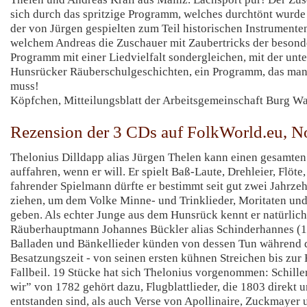
sich durch das spritzige Programm, welches durchtönt wurde 
der von Jürgen gespielten zum Teil historischen Instrumente
welchem Andreas die Zuschauer mit Zaubertricks der besonde
Programm mit einer Liedvielfalt sondergleichen, mit der un
Hunsrücker Räuberschulgeschichten, ein Programm, das man
muss!
Köpfchen, Mitteilungsblatt der Arbeitsgemeinschaft Burg W
Rezension der 3 CDs auf FolkWorld.eu, 
Thelonius Dilldapp alias Jürgen Thelen kann einen gesamte
auffahren, wenn er will. Er spielt Baß-Laute, Drehleier, Flöte,
fahrender Spielmann dürfte er bestimmt seit gut zwei Jahrze
ziehen, um dem Volke Minne- und Trinklieder, Moritaten un
geben. Als echter Junge aus dem Hunsrück kennt er natürlic
Räuberhauptmann Johannes Bückler alias Schinderhannes (1
Balladen und Bänkellieder künden von dessen Tun während 
Besatzungszeit - von seinen ersten kühnen Streichen bis zur
Fallbeil. 19 Stücke hat sich Thelonius vorgenommen: Schille
wir” von 1782 gehört dazu, Flugblattlieder, die 1803 direkt 
entstanden sind, als auch Verse von Apollinaire, Zuckmayer 