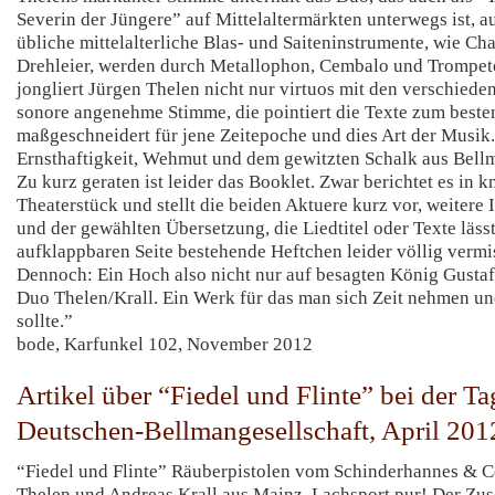
Severin der Jüngere” auf Mittelaltermärkten unterwegs ist, au
übliche mittelalterliche Blas- und Saiteninstrumente, wie Ch
Drehleier, werden durch Metallophon, Cembalo und Trompete
jongliert Jürgen Thelen nicht nur virtuos mit den verschiede
sonore angenehme Stimme, die pointiert die Texte zum besten
maßgeschneidert für jene Zeitepoche und dies Art der Musik.
Ernsthaftigkeit, Wehmut und dem gewitzten Schalk aus Bell
Zu kurz geraten ist leider das Booklet. Zwar berichtet es in
Theaterstück und stellt die beiden Aktuere kurz vor, weitere
und der gewählten Übersetzung, die Liedtitel oder Texte lässt
aufklappbaren Seite bestehende Heftchen leider völlig vermi
Dennoch: Ein Hoch also nicht nur auf besagten König Gustaf
Duo Thelen/Krall. Ein Werk für das man sich Zeit nehmen 
sollte.”
bode, Karfunkel 102, November 2012
Artikel über “Fiedel und Flinte” bei der T
Deutschen-Bellmangesellschaft, April 201
“Fiedel und Flinte” Räuberpistolen vom Schinderhannes & C
Thelen und Andreas Krall aus Mainz. Lachsport pur! Der Zus