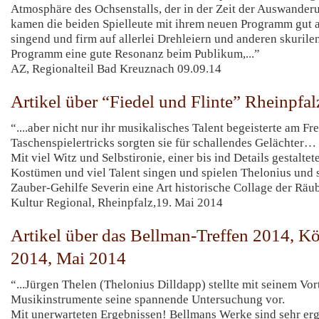
Atmosphäre des Ochsenstalls, der in der Zeit der Auswander
kamen die beiden Spielleute mit ihrem neuen Programm gut a
singend und firm auf allerlei Drehleiern und anderen skurile
Programm eine gute Resonanz beim Publikum,...”
AZ, Regionalteil Bad Kreuznach 09.09.14
Artikel über “Fiedel und Flinte” Rheinpfa
“....aber nicht nur ihr musikalisches Talent begeisterte am Fr
Taschenspielertricks sorgten sie für schallendes Gelächter…
Mit viel Witz und Selbstironie, einer bis ind Details gestaltet
Kostümen und viel Talent singen und spielen Thelonius und 
Zauber-Gehilfe Severin eine Art historische Collage der Rä
Kultur Regional, Rheinpfalz,19. Mai 2014
Artikel über das Bellman-Treffen 2014, K
2014, Mai 2014
“...Jürgen Thelen (Thelonius Dilldapp) stellte mit seinem V
Musikinstrumente seine spannende Untersuchung vor.
Mit unerwarteten Ergebnissen! Bellmans Werke sind sehr er