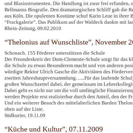
und Blasinstrumenten. Die Handlung ist zwar frei erfunden, or
Bellmanns Biografie. Den dramaturgischen Schliff gab die 
aus Köln. Die opulenten Kostüme schuf Karin Leue in ihrer 
“Frackgalerie”. Das Publikum auf der Waldeck dankte mit l
Rhein-Zeitung, 09.02.2010
“Thelonius auf Wunschliste”, November 
Schonach. 155 Förderer unterstützen die Schule
Der Freundeskreis der Dom-Clemente-Schule sorgt für das kl
die Schule zu etwas Besonderem macht und von anderen posit
würdigte Rektor Ulrich Gasche die Aktivitäten des Fördervere
zweiten Jahreshauptversammlung…...Für das laufende Schulj
großen Wunschzettel dabei, der gemeinsam im Lehrerkollegi
Dabei geht es nicht nur um die voll umfängliche Finanzierun
werden Projekte erst realisierbar durch den Anteil, den der F
Und ein weiterer Besuch des mittelalterlichen Barden Theloni
oben auf der Liste.
Südkurier, 19.11.09
“Küche und Kultur”, 07.11.2009