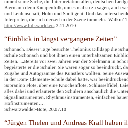
nimmt seine Sache, die Interpretation alten, deutschen Liedg
Biermann denn Kneipenfolk, um es mal so zu sagen, auch we
und Leidenschaft, Hohn und Spott geht. Und das unterscheid
Interpreten, die sich derzeit in der Szene tummeln. Walkin’ 
http://www.folkworld.eu
, 2.11.2010
“Einblick in längst vergangene Zeiten”
Schonach. Dieser Tage besuchte Thelonius Dilldapp die Sch
Schule Schonach und bot ihnen einen unterhaltsamen Einblic
Zeiten. ....Bereits vor zwei Jahren war der Spielmann in Sch
begeisterte er die Schüler. Sie waren sogar so beeindruckt, d
Zugabe und Autogramme des Künstlers wollten. Seine Auswah
in der Dom- Clemente-Schule dabei hatte, war beeindruckend
Sopranino Flöte, über eine Knochenflöte, Schlüsselfidel, Laie
alles dabei und erläuterte den Schülern anschaulich die Unt
Signalinstrumenten, Rhythmusinstrumenten, einfachen bäuer
Hofinstrumenten….
Schwarzwälder-Bote, 20.07.10
“Jürgen Thelen und Andreas Krall haben i