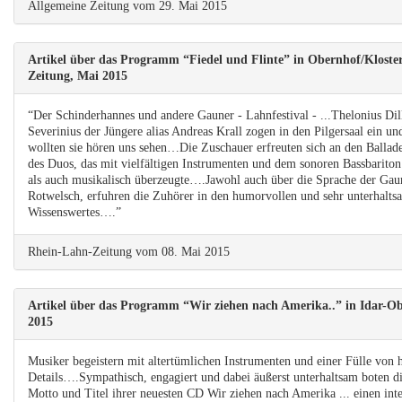
Allgemeine Zeitung vom 29. Mai 2015
Artikel über das Programm “Fiedel und Flinte” in Obernhof/Kloste
Zeitung, Mai 2015
“Der Schinderhannes und andere Gauner - Lahnfestival - ...Thelonius Dil
Severinius der Jüngere alias Andreas Krall zogen in den Pilgersaal ein u
wollten sie hören uns sehen…Die Zuschauer erfreuten sich an den Ballad
des Duos, das mit vielfältigen Instrumenten und dem sonoren Bassbarito
als auch musikalisch überzeugte….Jawohl auch über die Sprache der Ga
Rotwelsch, erfuhren die Zuhörer in den humorvollen und sehr unterhalts
Wissenswertes….”
Rhein-Lahn-Zeitung vom 08. Mai 2015
Artikel über das Programm “Wir ziehen nach Amerika..” in Idar-Ob
2015
Musiker begeistern mit altertümlichen Instrumenten und einer Fülle von h
Details….Sympathisch, engagiert und dabei äußerst unterhaltsam boten 
Motto und Titel ihrer neuesten CD Wir ziehen nach Amerika ... einen int