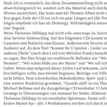
finde ich es erstaunlich, das diese Zusammenstellung nicht n
abwechslungsreich ist, sondern sich das Material auch durch
Niveau auszeichnet. Das kann man bei Themen-Alben nicht u
Erst gegen Ende der CD tun sich ein paar Längen auf (die Te
folgen empfinde ich fast als Drohung). Vollständigkeit anzus
eine Tugend.
Wenn Thelonius Dilldapp mal nicht solo unterwegs ist, heisst
alias Severin Siebenschlag. Auf den folgenden CDs kommt er
Lautenist und Psalterist zum Einsatz. Außerem tritt Severin al
Zauberer auf. Zu dem Titel “Kommt Ihr G’spielen - Lieder vo
anderen Übeln” (nach dem Lied von Melchior Frank) braucht 
zu sagen. Das Duo bringt uns traditionelle Balladen wie “Wi
Piemont”, “Wie schön blüht uns der Maien” und “Wo soll ic
Gehör. Wenn man aufgrund dieser Zeilen Lust bekommt, sich
beschäftigen, sollte man hiermit beginnen. Beiträge von Vil
nicht fehlen. Dem schwedischen Rokokodichter, Spiel- und 
eine weitere Produktion gewidmet. “Gustafs skål! ist ein The
Michael Bellman und die dazugehörige CD beinhaltet 13 lieb
Gesänge in Übersetzungen von Artmann bis Wader, Klabund 
Thelonius Dilldapp ist ein ernsthafter Spielmann. Damit will 
keinen Humor hat - alle 3 Produktionen zeichen sich durch rei