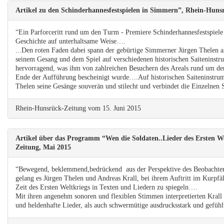
Artikel zu den Schinderhannesfestspielen in Simmern”, Rhein-Huns
“Ein Parforceritt rund um den Turm - Premiere Schinderhannesfestspiele
Geschichte auf unterhaltsame Weise….
...Den roten Faden dabei spann der gebürtige Simmerner Jürgen Thelen a
seinem Gesang und dem Spiel auf verschiedenen historischen Saiteninstr
hervorragend, was ihm von zahlreichen Besuchern des Areals rund um d
Ende der Aufführung bescheinigt wurde….Auf historischen Saiteninstrum
Thelen seine Gesänge souverän und stilecht und verbindet die Einzelnen
Rhein-Hunsrück-Zeitung vom 15. Juni 2015
Artikel über das Programm “Wen die Soldaten..Lieder des Ersten We
Zeitung, Mai 2015
“Bewegend, beklemmend,bedrückend  aus der Perspektive des Beobachter
gelang es Jürgen Thelen und Andreas Krall, bei ihrem Auftritt im Kurpfä
Zeit des Ersten Weltkriegs in Texten und Liedern zu spiegeln….
Mit ihren angenehm sonoren und flexiblen Stimmen interpretierten Kral
und heldenhafte Lieder, als auch schwermütige ausdrucksstark und gefüh