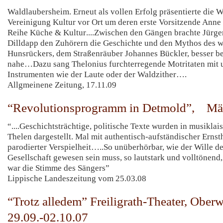
Waldlaubersheim. Erneut als vollen Erfolg präsentierte die 
Vereinigung Kultur vor Ort um deren erste Vorsitzende Anne 
Reihe Küche & Kultur....Zwischen den Gängen brachte Jürge
Dilldapp den Zuhörern die Geschichte und den Mythos des 
Hunsrückers, dem Straßenräuber Johannes Bückler, besser b
nahe…Dazu sang Thelonius furchterregende Motritaten mit u
Instrumenten wie der Laute oder der Waldzither….
Allgmeinene Zeitung, 17.11.09
“Revolutionsprogramm in Detmold”, Mä
“....Geschichtsträchtige, politische Texte wurden in musikla
Thelen dargestellt. Mal mit authentisch-aufständischer Ernsth
parodierter Verspielheit…..So unüberhörbar, wie der Wille d
Gesellschaft gewesen sein muss, so lautstark und volltönend, 
war die Stimme des Sängers”
Lippische Landeszeitung vom 25.03.08
“Trotz alledem” Freiligrath-Theater, Oberw
29.09.-02.10.07