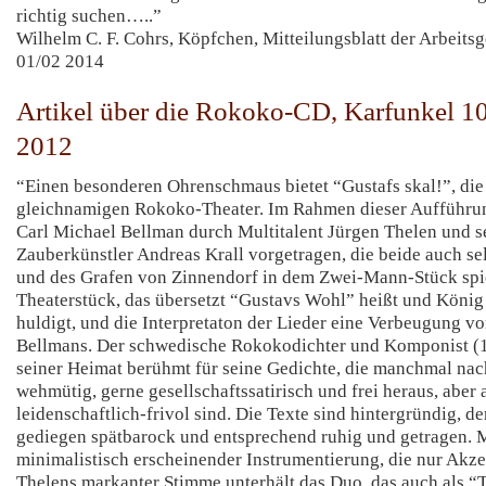
richtig suchen…..”
Wilhelm C. F. Cohrs, Köpfchen, Mitteilungsblatt der Arbeit
01/02 2014
Artikel über die Rokoko-CD, Karfunkel 
2012
“Einen besonderen Ohrenschmaus bietet “Gustafs skal!”, d
gleichnamigen Rokoko-Theater. Im Rahmen dieser Aufführu
Carl Michael Bellman durch Multitalent Jürgen Thelen und se
Zauberkünstler Andreas Krall vorgetragen, die beide auch se
und des Grafen von Zinnendorf in dem Zwei-Mann-Stück spie
Theaterstück, das übersetzt “Gustavs Wohl” heißt und König
huldigt, und die Interpretaton der Lieder eine Verbeugung v
Bellmans. Der schwedische Rokokodichter und Komponist (1
seiner Heimat berühmt für seine Gedichte, die manchmal na
wehmütig, gerne gesellschaftssatirisch und frei heraus, abe
leidenschaftlich-frivol sind. Die Texte sind hintergründig, de
gediegen spätbarock und entsprechend ruhig und getragen. M
minimalistisch erscheinender Instrumentierung, die nur Akz
Thelens markanter Stimme unterhält das Duo, das auch als “